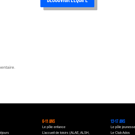
entaire.
6-11 ANS
12-17 ANS
Le pôle enfance
Le pôle jeuness
éjours
L’accueil de loisirs (ALAE, ALSH,
Le Club Ados