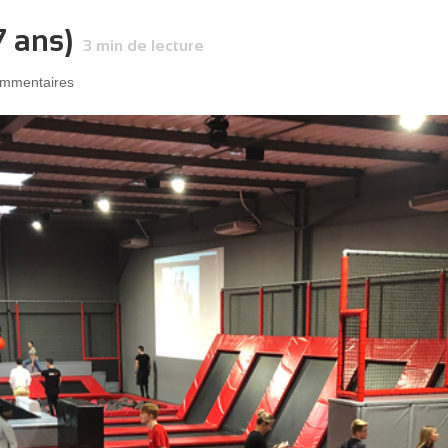
7 ans)
3
min de lecture
ommentaires